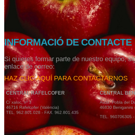
INFORMACIÓ DE CONTACTE
Si quieres formar parte de nuestro equipo, si
enlace de correo:
HAZ CLIC AQUÍ PARA CONTACTARNOS
CENTRAL RAFELCOFER
CENTRAL BEN
C/ xaloc, nº 3
Avda. Pobla del D
46716 Rafelcofer (València)
46830 Beniganim (
TEL. 962.801.028 - FAX. 962.801.435
TEL. 960706305 -