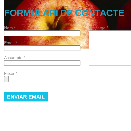
FORMULARI DE CONTACTE
Nom
*
Missatge
*
Email
*
Assumpte
*
Fitxer
*
ENVIAR EMAIL