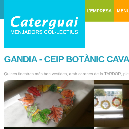
L’EMPRESA
MEN
GANDIA - CEIP BOTÀNIC CAV
Quines finestres més ben vestides, amb corones de la TARDOR, plene