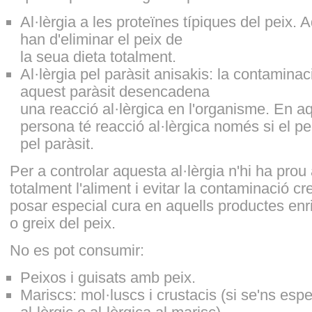
Al·lèrgia a les proteïnes típiques del peix.
han d'eliminar el peix de
la seua dieta totalment.
Al·lèrgia pel paràsit anisakis: la contaminac
aquest paràsit desencadena
una reacció al·lèrgica en l'organisme. En aq
persona té reacció al·lèrgica només si el p
pel paràsit.
Per a controlar aquesta al·lèrgia n'hi ha prou
totalment l'aliment i evitar la contaminació c
posar especial cura en aquells productes en
o greix del peix.
No es pot consumir:
Peixos i guisats amb peix.
Mariscs: mol·luscs i crustacis (si se'ns esp