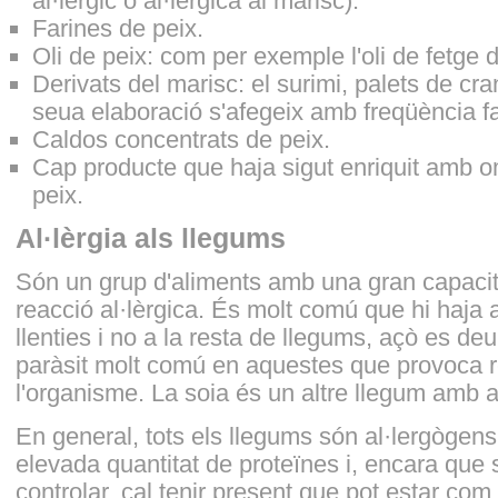
al·lèrgic o al·lèrgica al marisc).
Farines de peix.
Oli de peix: com per exemple l'oli de fetge 
Derivats del marisc: el surimi, palets de cra
seua elaboració s'afegeix amb freqüència fa
Caldos concentrats de peix.
Cap producte que haja sigut enriquit amb o
peix.
Al·lèrgia als llegums
Són un grup d'aliments amb una gran capacit
reacció al·lèrgica. És molt comú que hi haja a
llenties i no a la resta de llegums, açò es de
paràsit molt comú en aquestes que provoca re
l'organisme. La soia és un altre llegum amb al
En general, tots els llegums són al·lergògen
elevada quantitat de proteïnes i, encara que 
controlar, cal tenir present que pot estar com