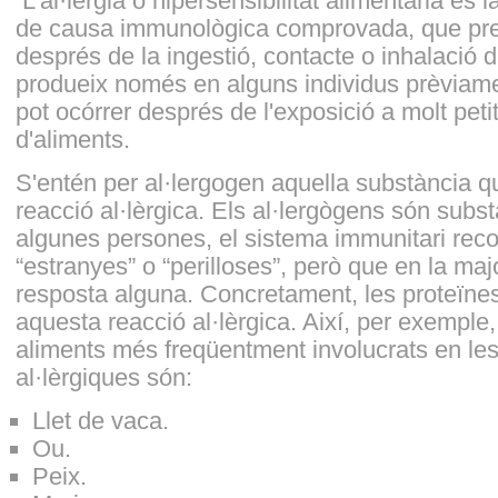
L'al·lèrgia o hipersensibilitat alimentària és 
de causa immunològica comprovada, que pre
després de la ingestió, contacte o inhalació d
produeix només en alguns individus prèviamen
pot ocórrer després de l'exposició a molt peti
d'aliments.
S'entén per al·lergogen aquella substància q
reacció al·lèrgica. Els al·lergògens són subs
algunes persones, el sistema immunitari rec
“estranyes” o “perilloses”, però que en la ma
resposta alguna. Concretament, les proteïne
aquesta reacció al·lèrgica. Així, per exemple,
aliments més freqüentment involucrats en le
al·lèrgiques són:
Llet de vaca.
Ou.
Peix.