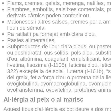
Flams, cremes, gelats, merenga, natilles, m
Fiambres, embotits, salsitxes comercials, pa
derivats càrnics poden contenir ou.
Maioneses i altres salses, cremes per a am
l'ou i de sèmola.
Pa ratllat i pa fornejat amb clara d'ou.
Pastes alimentàries.
Subproductes de l'ou: clara d'ous, ou pasteu
ou deshidratat, ous sòlids, pols d'ou, substit
d'ou, albúmina, coagulant, emulsificant, fosv
livetina, lisozima (I-1105), leticina d'ou, letic
322) excepte la de soia , luteïna (I-161b), “
del greix, fet a força d'ou o proteïna de la l
ovoglobulina, ovomacroglobulina, ovomuci
ovotransferrina, ovovitelina, proteïnes animal
Al·lèrgia al peix o al marisc
Aquest tipus d'al·lèrgia es pot deure a dos mo